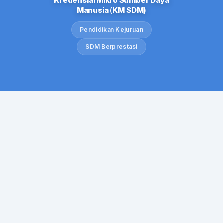
Kredensial Mikro Sumber Daya
Manusia (KM SDM)
Pendidikan Kejuruan
SDM Berprestasi
Form Pendaftaran
Lembaga
Silahkan mengisi form untuk mendaftarkan
lembaga
01
02
03